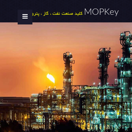
MOPKey
کلید صنعت نفت ، گاز ، پتروشیمی