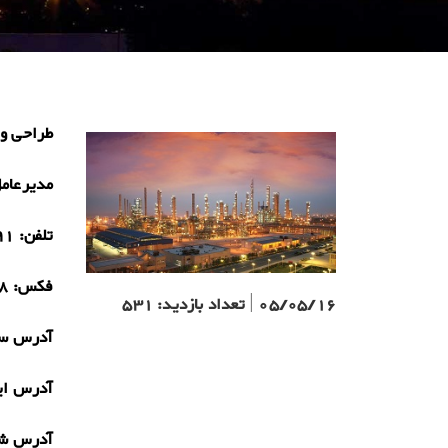
طراحی و 
مدیرعام
تلفن:
91
فکس:
8
05/05/16
|
تعداد بازدید:
531
آدرس سا
آدرس ای
آدرس ش