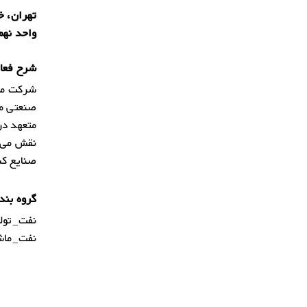
واحد نهم
شرح فعال
شرکت مین
صنعتی می
متعهد در
صنایع کش
گروه بند
نفت_تولی
نفت_ماشی