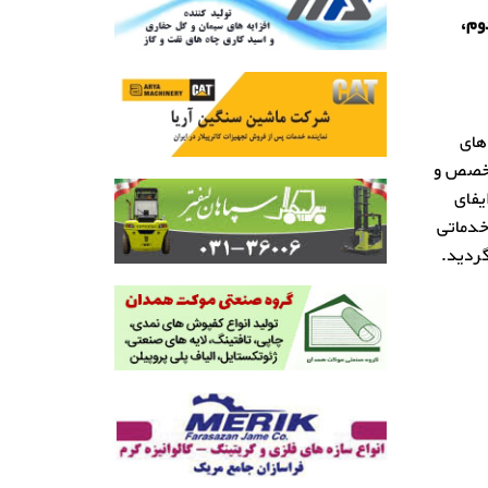
 افروز، پلاک 21، طبقه دوم،
های
تخصص و
یفای
دیهای خدماتی
ردید.