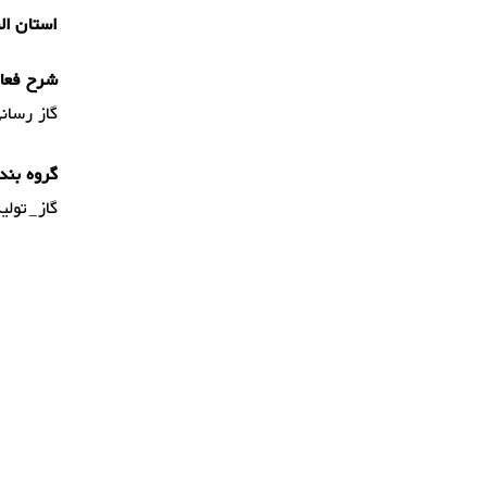
استان ال
شرح فعال
گاز رسان
گروه بند
گاز_تولی