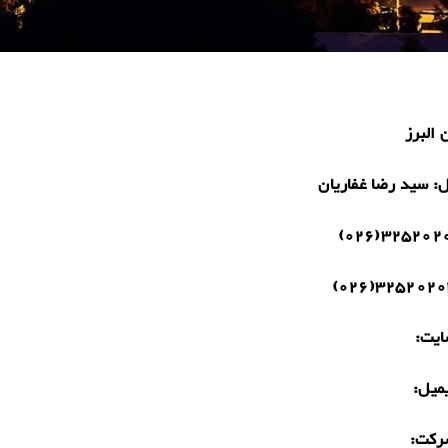
 البرز
ل:
سید رضا غفاریان
32520204(0
32520204(02
یت:
میل:
رکت: