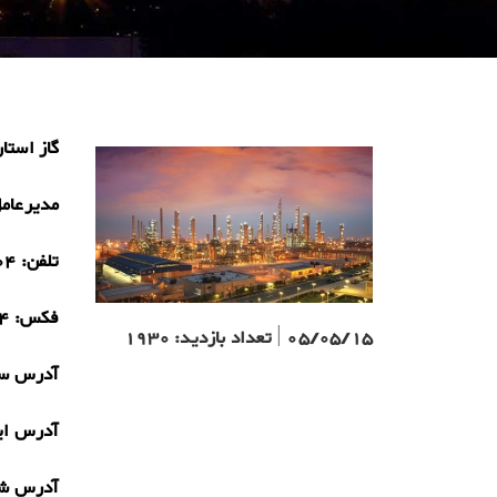
گاز استان
مدیرعام
تلفن:
26)
فکس:
6)
05/05/15
|
تعداد بازدید:
1930
آدرس سا
آدرس ای
آدرس ش