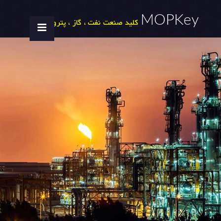
MOPKey
کلید صنعت نفت ، گاز ، پتروشیمی