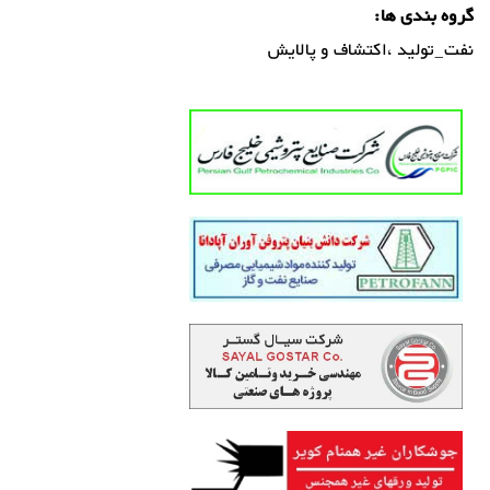
گروه بندی ها:
نفت_تولید ،اکتشاف و پالایش