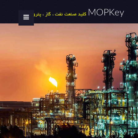
MOPKey
کلید صنعت نفت ، گاز ، پتروشیمی