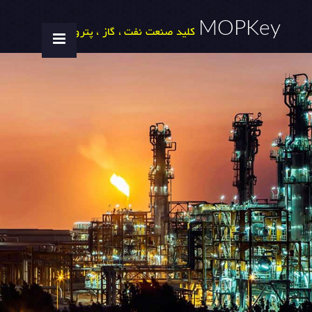
MOPKey
کلید صنعت نفت ، گاز ، پتروشیمی