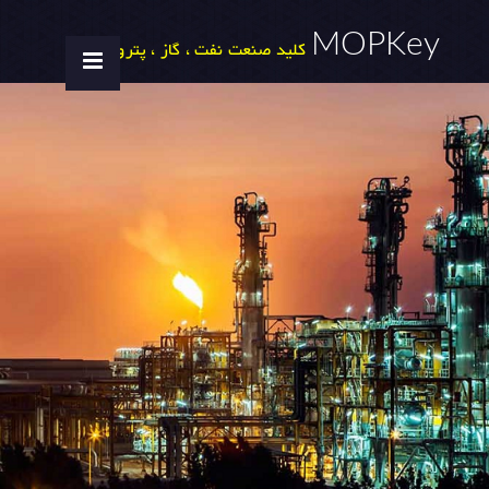
MOPKey
کلید صنعت نفت ، گاز ، پتروشیمی