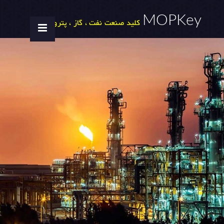
MOPKey
کلید صنعت نفت ، گاز ، پتروشیمی