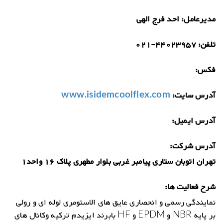
مدیرعامل:
احد فرج الهی
تلفن:
021-44023957
فکس:
آدرس سایت:
www.isidemcoolflex.com
آدرس ایمیل:
آدرس شرکت:
تهران اتوبان ستاری پیامبر غربی بلوار مطهری پلاک 16 واحد1
شرح فعالیت ها:
نمایندگی رسمی و انحصاری عایق های الاستومری لوله ای و رولی
بر پایه NBR و EPDM و HF بابرند ایزیدم ترکیه وکانال های