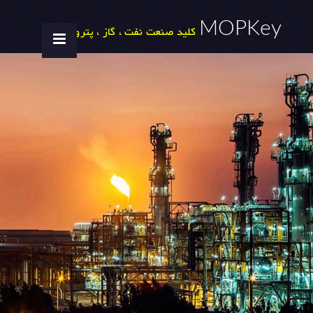
MOPKey
کلید صنعت نفت ، گاز ، پتروشیمی