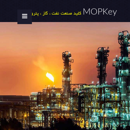
MOPKey
کلید صنعت نفت ، گاز ، پتروشیمی