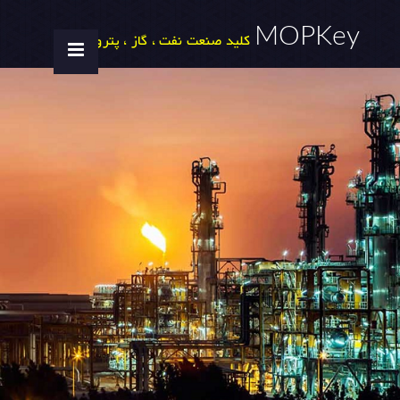
MOPKey
کلید صنعت نفت ، گاز ، پتروشیمی