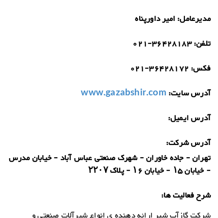
مدیرعامل:
امیر داورپناه
تلفن:
021-36428183
فکس:
021-36428172
آدرس سایت:
www.gazabshir.com
آدرس ایمیل:
آدرس شرکت:
تهران - جاده خاوران - شهرک صنعتی عباس آباد - خیابان مدرس
- خیابان ۱۵ - خیابان ۱۶ - پلاک ۲۲۰۷
شرح فعالیت ها:
شرکت گازآب شیر ارائه دهنده ی انواع شیرآلات صنعتی و