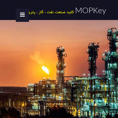
MOPKey
کلید صنعت نفت ، گاز ، پتروشیمی