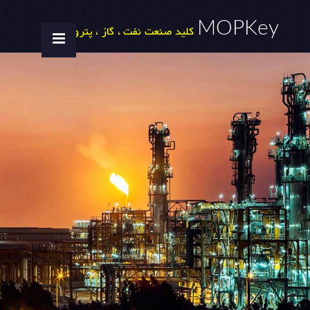
MOPKey
کلید صنعت نفت ، گاز ، پتروشیمی