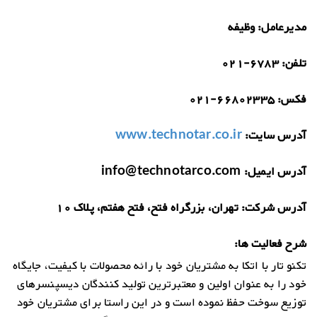
مدیرعامل:
وظیفه
تلفن:
021-6783
فکس:
021-66802335
آدرس سایت:
www.technotar.co.ir
آدرس ایمیل:
info@technotarco.com
آدرس شرکت:
تهران، بزرگراه فتح، فتح هفتم، پلاک 10
شرح فعالیت ها:
تکنو تار با اتکا به مشتریان خود با رائه محصولات با کیفیت، جایگاه
خود را به عنوان اولین و معتبرترین تولید کنندگان دیسپنسرهای
توزیع سوخت حفظ نموده است و در این راستا برای مشتریان خود