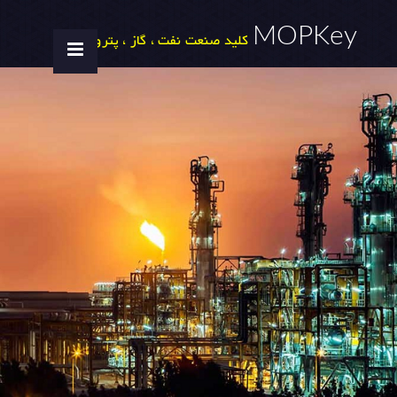
MOPKey
کلید صنعت نفت ، گاز ، پتروشیمی