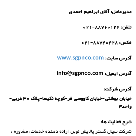
مدیرعامل:
آقای ابراهیم احمدی
تلفن:
021-88760122
فکس:
021-88740428
آدرس سایت:
www.sgpnco.com
آدرس ایمیل:
info@sgpnco.com
آدرس شرکت:
خیابان بهشتی-خیابان کاووسی فر-کوچه نکیسا-پلاک 30 غربی-
واحد3
شرح فعالیت ها:
شركت سیال گستر پالایش نوین ارائه دهنده خدمات: مشاوره ،