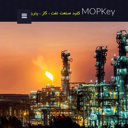
MOPKey
کلید صنعت نفت ، گاز ، پتروشیمی