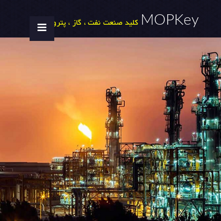
MOPKey
کلید صنعت نفت ، گاز ، پتروشیمی