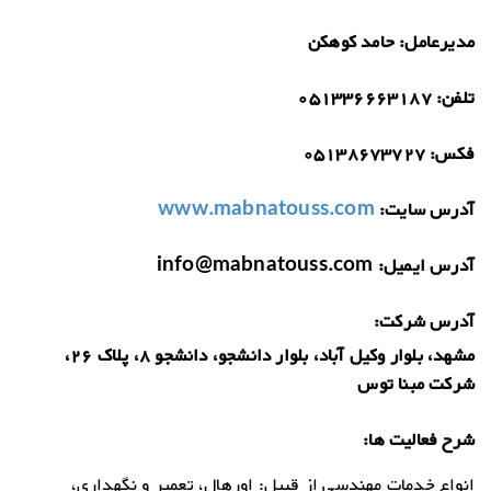
مدیرعامل:
حامد کوهکن
تلفن:
051336663187
فکس:
05138673727
آدرس سایت:
www.mabnatouss.com
آدرس ایمیل:
info@mabnatouss.com
آدرس شرکت:
مشهد، بلوار وکیل آباد، بلوار دانشجو، دانشجو 8، پلاک 26،
شرکت مبنا توس
شرح فعالیت ها:
انواع خدمات مهندسی از قبیل: اورهال، تعمیر و نگهداری،