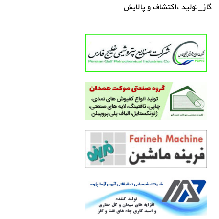
گاز_تولید ،اکتشاف و پالایش