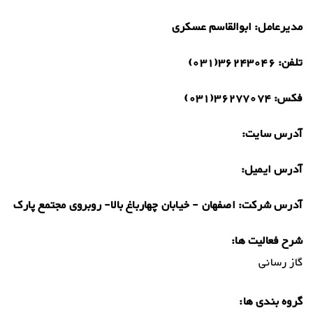
مدیرعامل:
ابوالقاسم عسکری
تلفن:
36243046(031)
فکس:
36277074(031)
آدرس سایت:
آدرس ایمیل:
آدرس شرکت:
اصفهان - خیابان چهارباغ بالا- روبروی مجتمع پارک
شرح فعالیت ها:
گاز رسانی
گروه بندی ها: