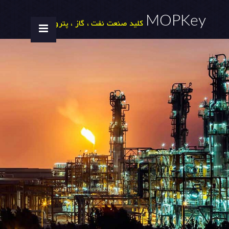
MOPKey
کلید صنعت نفت ، گاز ، پتروشیمی