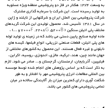
به وسعت 13/4 هکتار در فاز دو پتروشیمی منطقه ویژه عسلویه
به تولید رسیده است. این شرکت با سرمایه گذاری مشترک
شرکت پتروشیمی بین الملل ایران و شرکتهایی از تایلند و ژاپن
در سال 1381 تأسیس شد. محصول تولیدی این شرکت گریدهای
مختلف پلی اتیلن سنگین ( 7000F ,2208G ,5200B و ...) ،
ماده اولیه صنایع پایین دستی می باشد که در زمینه ی تولید لوله
های پلی اتیلن، قطعات صنعتی تزریقی، انواع فیلمها، کیسه های
نایلونی و غیره فعال هستند. این محصول به کشورهای مختلفی از
جهان مانند چین، هند، ترکیه، مالزی، اندونزی، روسیه، اکراین،
فیلیپین، آذربایجان، ارمنستان، گرجستان و... صادر می شود. لازم
به ذکر است که بر اساس پژوهش های انجام شده توسط موسسه
بین المللی مطالعات انرژی پتروشیمی مهر با افتخار و به طور
شگفت آوری دارای کمترین میزان بار آلایندگی سالانه در میان
تمامی پتروشیمی های کشور می باشد.