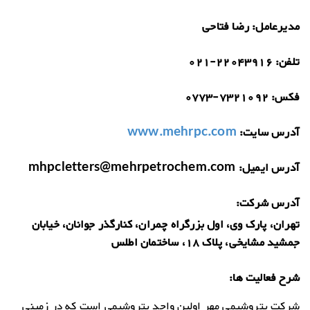
مدیرعامل:
رضا فتاحی
تلفن:
021-22043916
فکس:
0773-7321092
آدرس سایت:
www.mehrpc.com
آدرس ایمیل:
mhpcletters@mehrpetrochem.com
آدرس شرکت:
تهران، پارک وی، اول بزرگراه چمران، کنارگذر جوانان، خیابان
جمشید مشایخی، پلاک 18، ساختمان اطلس
شرح فعالیت ها:
شرکت پتروشیمی مهر اولین واحد پتروشیمی است که در زمینی