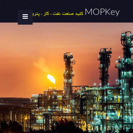
MOPKey
کلید صنعت نفت ، گاز ، پتروشیمی