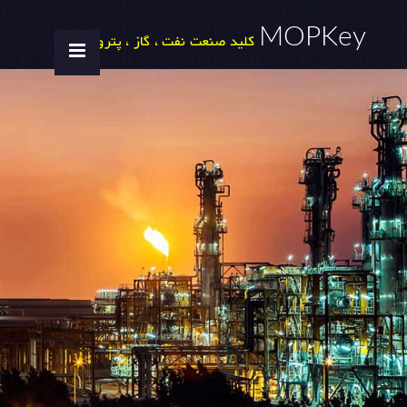
MOPKey
کلید صنعت نفت ، گاز ، پتروشیمی