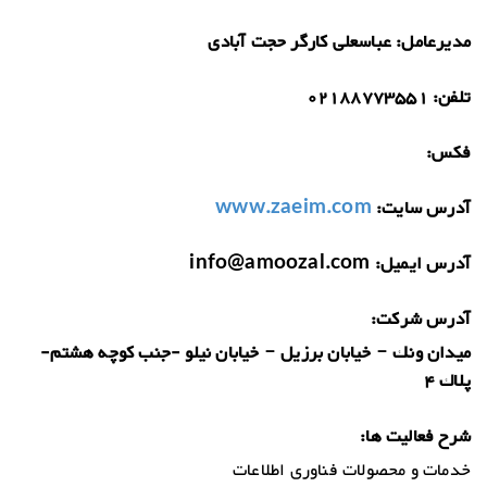
مدیرعامل:
عباسعلی کارگر حجت آبادی
تلفن:
02188773551
فکس:
آدرس سایت:
www.zaeim.com
آدرس ایمیل:
info@amoozal.com
آدرس شرکت:
ميدان ونك – خيابان برزيل – خيابان نيلو -جنب كوچه هشتم-
پلاك 4
شرح فعالیت ها:
خدمات و محصولات فناوری اطلاعات