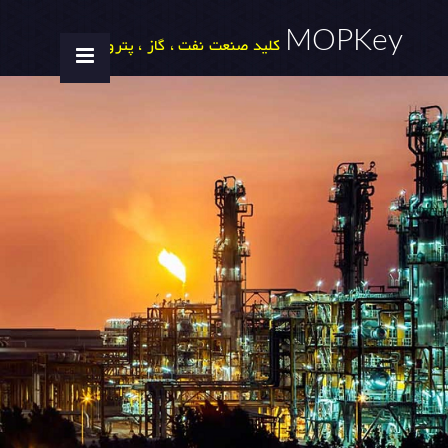
MOPKey
کلید صنعت نفت ، گاز ، پتروشیمی