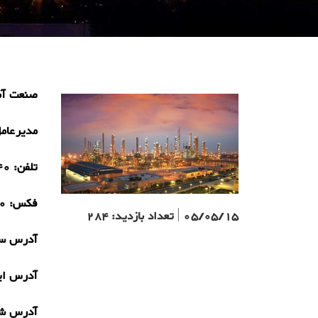
صنعت آمو
مدیرعام
تلفن:
40
فکس:
0
05/05/15
|
تعداد بازدید:
284
آدرس سا
آدرس ای
آدرس ش