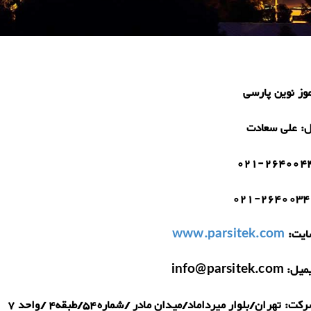
ز نوین پارسی
ل:
علی سعادت
021-264004
021-2640034
یت:
www.parsitek.com
میل:
info@parsitek.com
رکت:
تهران/بلوار میرداماد/میدان مادر /شماره54/طبقه4 /واحد 7