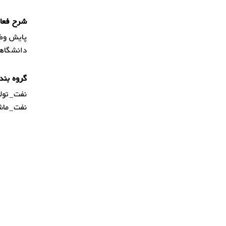
شرح فعال
پایش وضع
دانشگاه
گروه بند
نفت_تولی
نفت_ماشی