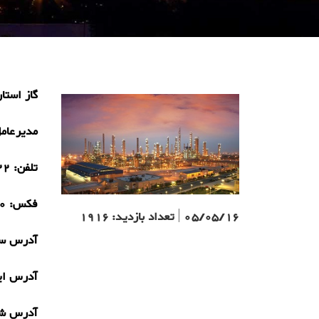
گاز استا
مدیرعام
تلفن:
87)
فکس:
7)
05/05/16
|
تعداد بازدید:
1916
آدرس سا
آدرس ای
آدرس ش