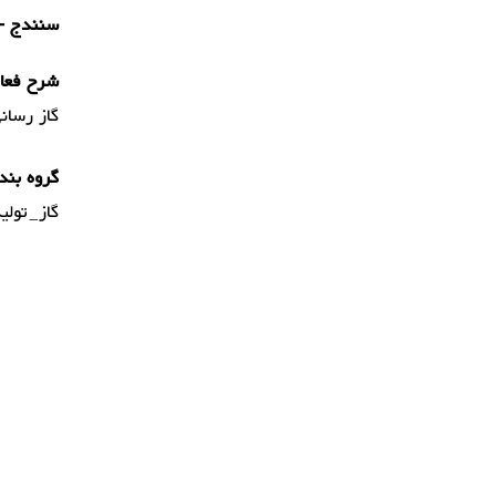
سنندج - 
شرح فعال
گاز رسان
گروه بند
گاز_تولی