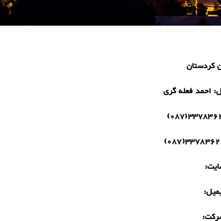
ن کردستان
ل:
احمد فعله گری
33783622(0
33783620(08
یت:
میل:
رکت: