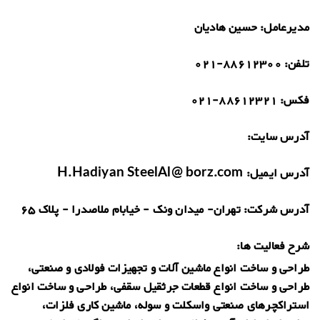
مدیرعامل:
حسین هادیان
تلفن:
021-88612300
فکس:
021-88612321
آدرس سایت:
آدرس ایمیل:
H.Hadiyan SteelAl@ borz.com
آدرس شرکت:
تهران- میدان ونک - خیابام ملاصدرا - پلاک 65
شرح فعالیت ها:
طراحی و ساخت انواع ماشین آلات و تجهیزات فولادی و صنعتی،
طراحی و ساخت انواع قطعات جرثقیل سقفی، طراحی و ساخت انواع
استراکچرهای صنعتی واسکلت و سوله، ماشین کاری فلزات،