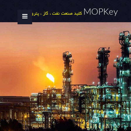
MOPKey
کلید صنعت نفت ، گاز ، پتروشیمی