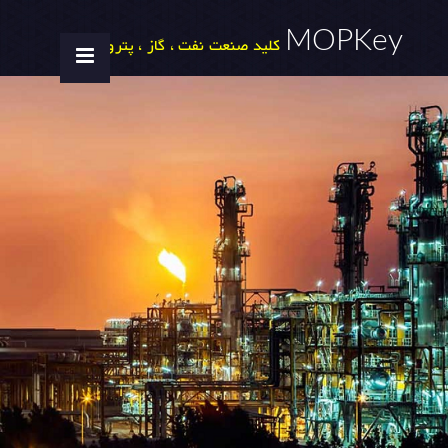
MOPKey
کلید صنعت نفت ، گاز ، پتروشیمی