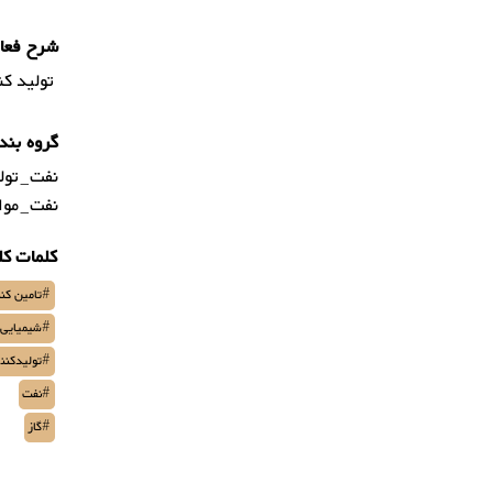
شرح فعال
تولید کن
گروه بند
نفت_تولی
نفت_مواد
کلمات کل
#تامین کنن
#شیمیایی 
#تولیدکنن
#نفت
#گاز