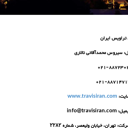
تراویس ایران
ل:
سیروس محمدآقائی تالاری
021-887230
021-8871471
یت:
www.travisiran.com
میل:
info@travisiran.com
رکت:
تهران، خیابان ولیعصر، شماره ۲۲۸۲