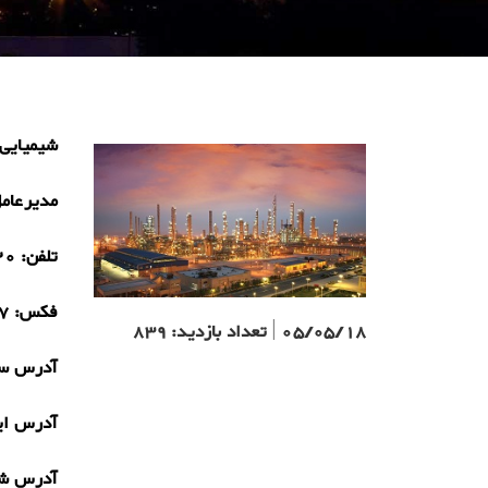
شیمیایی 
مدیرعام
تلفن:
20
فکس:
7
05/05/18
|
تعداد بازدید:
839
آدرس سا
آدرس ای
آدرس ش