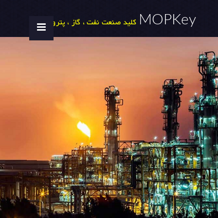
MOPKey
کلید صنعت نفت ، گاز ، پتروشیمی