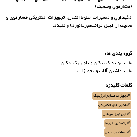
(فشارقوي وضعيف)
نگهداري و تعميرات خطوط انتقال، تجهيزات الكتريكي فشارقوي و
ضعيف از قبيل ترانسفورماتورها و كليدها
گروه بندی ها:
نفت_تولید کنندگان و تامین کنندگان
نفت_ماشین آلات و تجهیزات
کلمات کلیدی:
#تجهیزات صنایع انرژیتیک
#ماشین های الکتریکی
#تابان نیرو سپاهان
#ترانسفورماتورها
#خدمات مهندسی