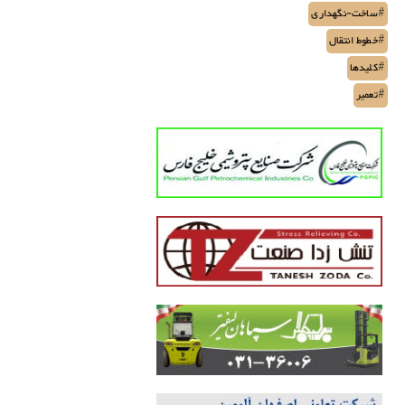
#ساخت-نگهداری
#خطوط انتقال
#کلیدها
#تعمیر