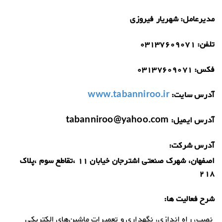
مدیرعامل:
شهریار فیروزی
تلفن:
03137609071
فکس:
03137609071
آدرس سایت:
www.tabanniroo.ir
آدرس ایمیل:
tabanniroo@yahoo.com
آدرس شرکت:
اصفهان، شهرک صنعتی اشترجان خیابان 11 ،تقاطع سوم ،پلاک
218
شرح فعالیت ها:
نصب، راه اندازي، نگهداري و تعميرات ماشين‌هاي الكتريكي