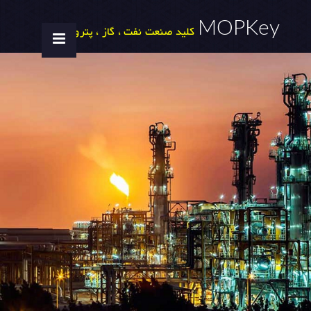
MOPKey
کلید صنعت نفت ، گاز ، پتروشیمی