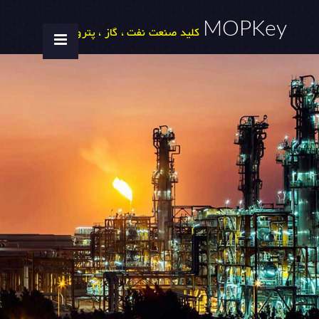
MOPKey
کلید صنعت نفت ، گاز ، پتروشیمی