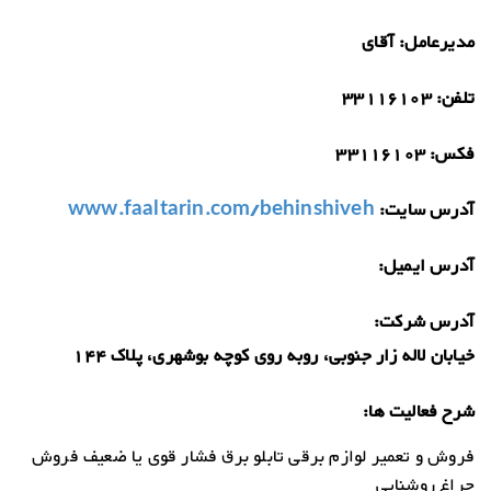
مدیرعامل:
آقای
تلفن:
33116103
فکس:
33116103
آدرس سایت:
www.faaltarin.com/behinshiveh
آدرس ایمیل:
آدرس شرکت:
خیابان لاله زار جنوبی، روبه روی کوچه بوشهری، پلاک 144
شرح فعالیت ها:
فروش و تعمیر لوازم برقی تابلو برق فشار قوی یا ضعیف فروش
چراغ روشنایی