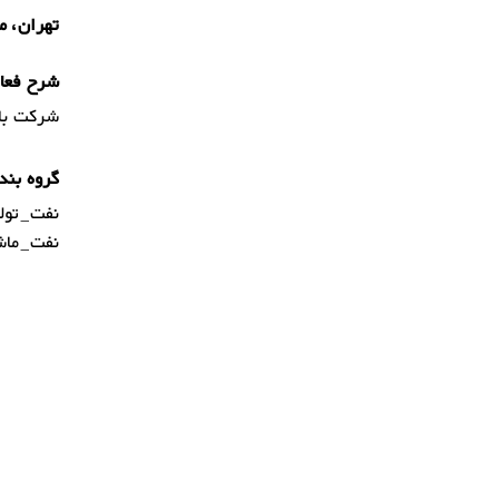
تهران، محل
شرح فعال
شرکت باز
گروه بند
نفت_تولی
نفت_ماشی