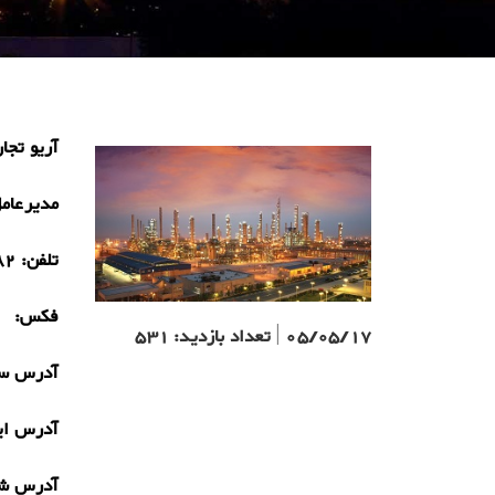
آریو تجا
مدیرعام
تلفن:
82
فکس:
05/05/17
|
تعداد بازدید:
531
آدرس سا
آدرس ای
آدرس ش