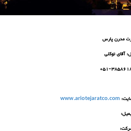
رت مدرن پارس
ل:
آقای توکلی
051-385861
یت:
www.ariotejaratco.com
میل:
رکت: