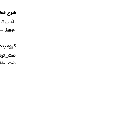
شرح فعال
تأمین کن
تجهیزات 
گروه بند
نفت_تولی
نفت_ماشی