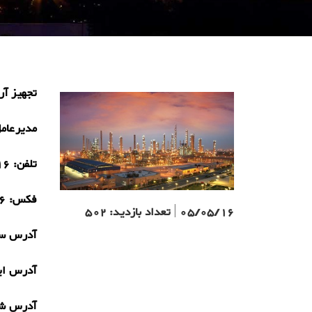
تجهیز آر
مدیرعام
تلفن:
16
فکس:
6
05/05/16
|
تعداد بازدید:
502
آدرس سا
آدرس ای
آدرس ش