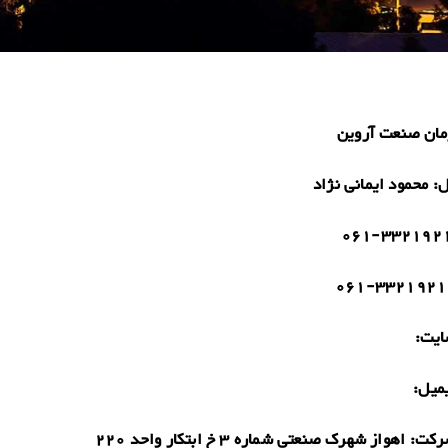
مان صنعت آروین
ل:
محمود ایمانی نژاد
061-332192
061-3321921
یت:
میل:
رکت:
اهواز شهرک صنعتی شماره 3 خ ابتکار واحد 220