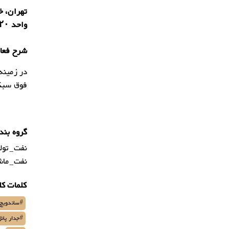
واحد ۲۰
شرح فعال
در زمینه
فوق سبک 
گروه بند
نفت_تولی
نفت_ماشی
کلمات کل
#ساندویچ 
#جدار پان