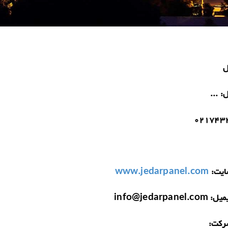
ل
ل:
...
021743
یت:
www.jedarpanel.com
میل:
info@jedarpanel.com
رکت: