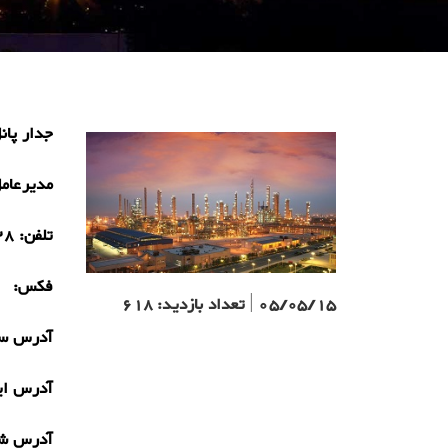
جدار پان
مدیرعام
تلفن:
28
فکس:
05/05/15
|
تعداد بازدید:
618
آدرس سا
آدرس ای
آدرس ش