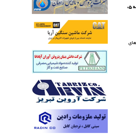
تهران، خیابان ولیعصر، نرسیده به میدان تجریش، بن بست سرشار، پلاک ۳ طبقه ۵،
های