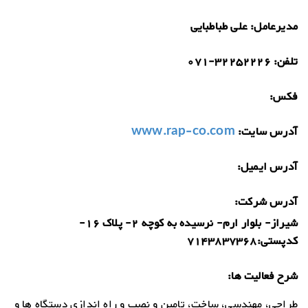
مدیرعامل:
علی طباطبایی
تلفن:
071-32252226
فکس:
آدرس سایت:
www.rap-co.com
آدرس ایمیل:
آدرس شرکت:
شیراز- بلوار ارم- نرسیده به کوچه 2- پلاک 16-
کدپستی:7143837368
شرح فعالیت ها:
طراحی، مهندسی، ساخت، تامین و نصب و راه اندازی دستگاه ها و