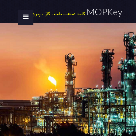
MOPKey
کلید صنعت نفت ، گاز ، پتروشیمی