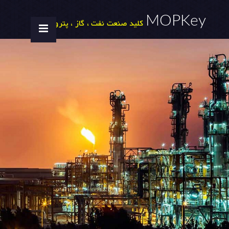
MOPKey
کلید صنعت نفت ، گاز ، پتروشیمی