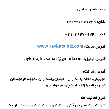
مدیرعامل:
عباسی
تلفن:
021-26470769
فکس:
021-26470934
آدرس سایت:
www.raykatajhiz.com
آدرس ایمیل:
raykatajhizsanat@gmail.com
آدرس شرکت:
تجریش، محله پاسداران ، خیابان پاسداران ، کوچه نارنجستان
دوم ، پلاک 499، طبقه چهارم ، واحد 8
شرح فعالیت ها:
شرکت مهندسی بازرگانی رایکا تجهیز صنعت کیان با بیش از یک