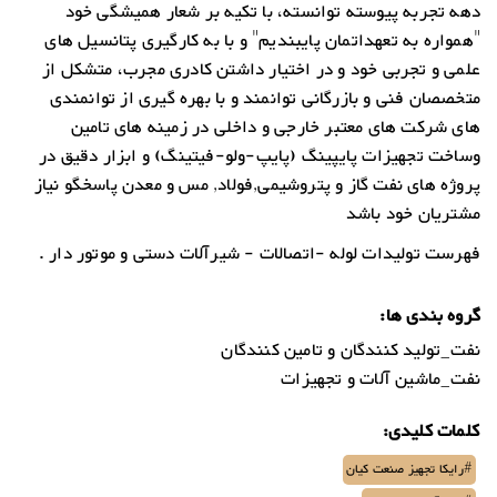
دهه تجربه پیوسته توانسته، با تکیه بر شعار همیشگی خود
"همواره به تعهداتمان پایبندیم" و با به کارگیری پتانسیل های
علمی و تجربی خود و در اختیار داشتن کادری مجرب، متشکل از
متخصصان فنی و بازرگانی توانمند و با بهره گیری از توانمندی
های شرکت های معتبر خارجی و داخلی در زمینه های تامین
وساخت تجهیزات پایپینگ (پایپ-ولو-فیتینگ) و ابزار دقیق در
پروژه های نفت گاز و پتروشیمی,فولاد, مس و معدن پاسخگو نیاز
مشتریان خود باشد
فهرست تولیدات لوله -اتصالات - شیرآلات دستی و موتور دار .
گروه بندی ها:
نفت_تولید کنندگان و تامین کنندگان
نفت_ماشین آلات و تجهیزات
کلمات کلیدی:
#رایکا تجهیز صنعت کیان