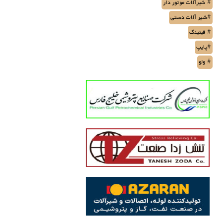
# شیرآلات موتور دار
#شیر آلات دستی
# فیتینگ
#پایپ
# ولو