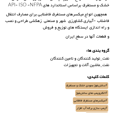
خشک و مستغرق براساس استاندارد های API- ISO -NFPA
همچهین انواع میکسرهای مستغرق فاضلابی برای مصارف انتقال
فاضلاب -آبیاری کشاورزی شهر و صنعتی زهکشی طراحی و نصب
و راه اندازی ایستگاه های توزیع و فروش
و قطعات آنها در سطح ایران
گروه بندی ها:
نفت_تولید کنندگان و تامین کنندگان
نفت_ماشین آلات و تجهیزات
کلمات کلیدی:
#سانتریفوژ عمودی خشک و مستغرق
#الکتروپمپ های سانتریفوژ
#میکسرهای مستغرق فاظلابی
#پمپ سازی برکه آب افزار