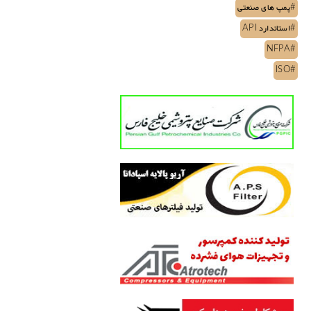
#پمپ های صنعتی
#استاندارد API
#NFPA
#ISO