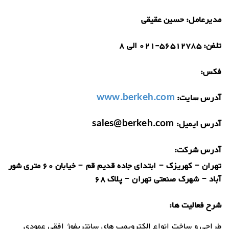
مدیرعامل:
حسین عقیقی
تلفن:
021-56512785 الی 8
فکس:
آدرس سایت:
www.berkeh.com
آدرس ایمیل:
sales@berkeh.com
آدرس شرکت:
تهران – کهریزک – ابتدای جاده قدیم قم – خیابان 60 متری شور
آباد – شهرک صنعتی تهران – پلاک 68
شرح فعالیت ها:
طراحی و ساخت انواع الکتروپمپ های سانتریفوژ افقی عمودی