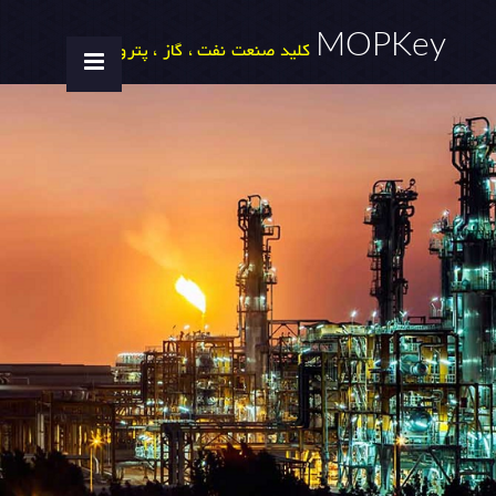
MOPKey
کلید صنعت نفت ، گاز ، پتروشیمی