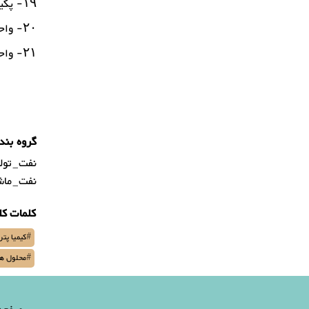
۱۹- پکیج تولید هوای خشک
۲۰- واحد تولید آب خنک کننده
۲۱- واحدهای پالایتی کوچک (Mini Refinery)
گروه بند
نفت_تولی
نفت_ماشی
کلمات کل
#کیمیا پترو
#محلول ها