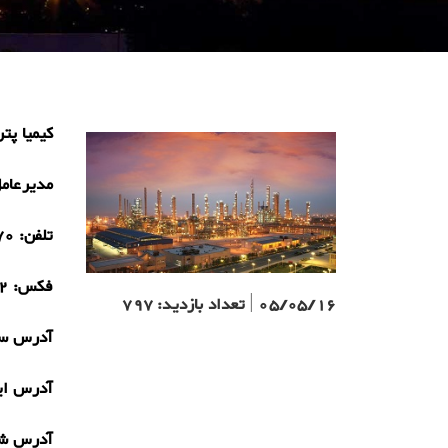
کیمیا پترو
مدیرعام
تلفن:
70
فکس:
2
05/05/16
|
تعداد بازدید:
797
آدرس سا
آدرس ای
آدرس ش