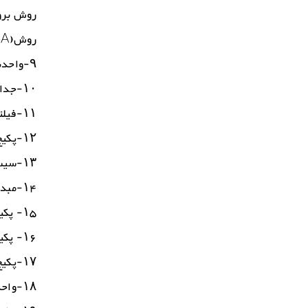
روش برود
روش(PSA)
۹-واحدنم زدایی با استفاده از غربال مولکولی
۱۰-جداسازی ترکیبات گوگردی از گازهای دودکش
۱۱-فیلتراسیون بهبود یافته آمین
۱۲-پکیج اندازه گیری جریان سیالات
۱۳-سیستم های نمونه گیری از مسیرهای فرآیندی
۱۴-مبدل حرارتی حلزونی
۱۵- پکیج گوگرد زدایی از LPG
۱۶- پکیج گاز زدایی از گوگرد مذاب
۱۷-پکیج سیار فرآورش نفت (MOT)
۱۸-واحد بازیافت گازهای انتهای واحد گوگردسازی (TGT)