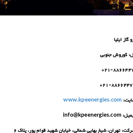
 گاز ایلیا
ل:
کوروش جنوبی
021-886644
021-8866447
یت:
www.kpeenergies.com
میل:
info@kpeenergies.com
رکت:
تهران، شیخ بهایی شمالی، خیابان شهید قوام پور، پلاک 6