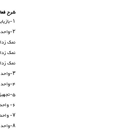
شرح فعال
۱-بازیابی مونواتیلن گلایکول
۲-واحدهای نمک زدایی از محلولهای شیمیایی
نمک زدای
نمک زدای
نمک زدای
۳-واحد نمک زدایی و بازیابی همزمان MEG
۴-واحد نمک زدایی توسط TEG
۵-تجهیز نمک زدایی از نفت خام
۶- واحد شیرین سازی گاز طبیعی
۷- واحد جداسازی NGL
۸-واحد تولید نیتروژن و اکسیژن