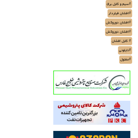
#سیم و کابل برق
#افشان فیلردار
#افشان دوروکش
#افشان دوروکش
# کابل افشان
#نایلونی
#مفتول