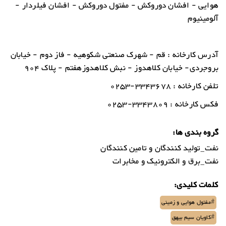
هوایی - افشان دوروکش - مفتول دوروکش - افشان فیلردار -
آلومینیوم
آدرس کارخانه : قم - شهرک صنعتی شکوهیه - فاز دوم - خیابان
بروجردی- خیابان کلاهدوز - نبش کلاهدوزهفتم - پلاک 904
تلفن کارخانه : 3343678-0253
فکس کارخانه : 3343809-0253
گروه بندی ها:
نفت_تولید کنندگان و تامین کنندگان
نفت_برق و الکترونیک و مخابرات
کلمات کلیدی:
#مفتول هوایی و زمینی
#کاویان سیم بیهق