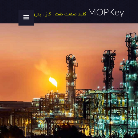
MOPKey
کلید صنعت نفت ، گاز ، پتروشیمی