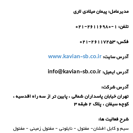
مدیرعامل:
پیمان میلادی لاری
تلفن:
021-26116980-1
فکس:
021-26117253
آدرس سایت:
www.kavian-sb.co.ir
آدرس ایمیل:
info@kavian-sb.co.ir
آدرس شرکت:
تهران خیابان پاسداران شمالی ، پایین تر از سه راه اقدسیه ،
کوچه سیفان ، پلاک 2 طبقه 3
شرح فعالیت ها:
سیم و کابل افشان- مفتول - نایلونی - مفتول زمینی - مفتول