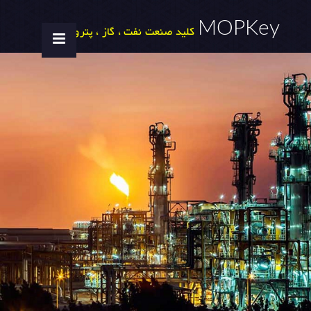
MOPKey
کلید صنعت نفت ، گاز ، پتروشیمی