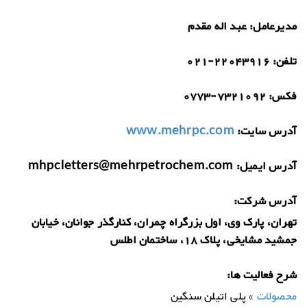
مدیرعامل:
عبد اله مقدم
تلفن:
021-22043916
فکس:
0773-7321092
آدرس سایت:
www.mehrpc.com
آدرس ایمیل:
mhpcletters@mehrpetrochem.com
آدرس شرکت:
تهران، پارک وی، اول بزرگراه چمران، کنارگذر جوانان، خیابان
جمشید مشایخی، پلاک 18، ساختمان اطلس
شرح فعالیت ها:
محصولات
» پلی اتیلن سنگین