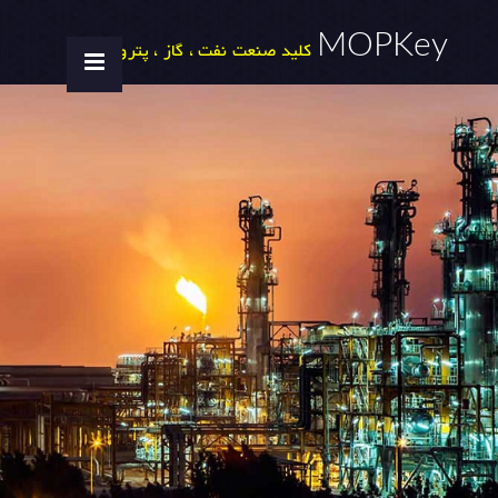
MOPKey
کلید صنعت نفت ، گاز ، پتروشیمی