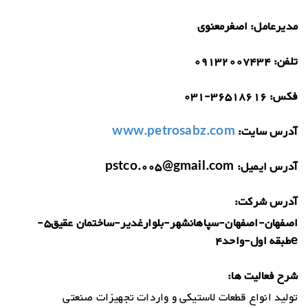
مدیرعامل:
اصغرمعنوی
تلفن:
09132007434
فکس:
031-36518616
آدرس سایت:
www.petrosabz.com
آدرس ایمیل:
pstco.005@gmail.com
آدرس شرکت:
اصفهان-اصفهان-سپاهانشهر-بلوارغدیر-ساختمان عقیق5-
eطبقه اول-واحد4
شرح فعالیت ها:
تولید انواع قطعات لاستیکی و واردات تجهیزات صنعتی