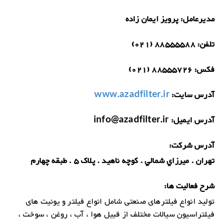
مدیرعامل:
پرویز ایمان زاده
تلفن:
88555588 (021)
فکس:
88555726 (021)
آدرس سایت:
www.azadfilter.ir
آدرس ایمیل:
info@azadfilter.ir
آدرس شرکت:
تهران . ميرزاي شمالي . کوچه ناهيد . پلاک 5 . طبقه چهارم
شرح فعالیت ها:
تولید انواع فیلترهای صنعتی شامل انواع فیلتر و یونیت های
فیلتراسیون سیالات مختلف از قبیل هوا ، آب ، روغن ، سوخت ،