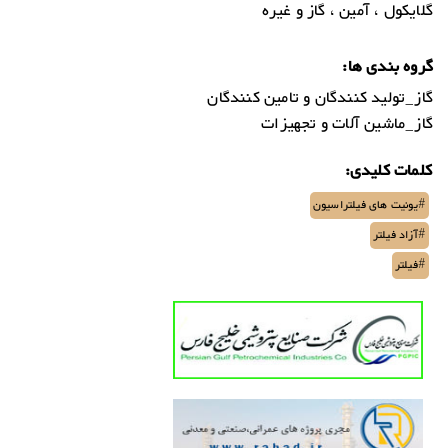
گلایکول ، آمین ، گاز و غیره
گروه بندی ها:
گاز_تولید کنندگان و تامین کنندگان
گاز_ماشین آلات و تجهیزات
کلمات کلیدی:
#یونیت های فیلتراسیون
#آزاد فیلتر
#فیلتر