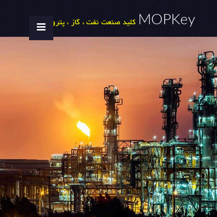
MOPKey
کلید صنعت نفت ، گاز ، پتروشیمی