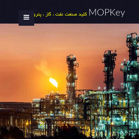
MOPKey
کلید صنعت نفت ، گاز ، پتروشیمی