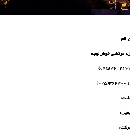
ن قم
ل:
مرتضی خوش‌لهجه
36121301(0
36630012(02
یت:
میل:
رکت: