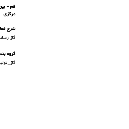
مرکزی
شرح فعال
گاز رسان
گروه بند
گاز_تولی