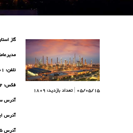
گاز استا
مدیرعام
تلفن:
25)
فکس:
5)
05/05/15
|
تعداد بازدید:
1809
آدرس سا
آدرس ای
آدرس ش