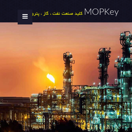
MOPKey
کلید صنعت نفت ، گاز ، پتروشیمی