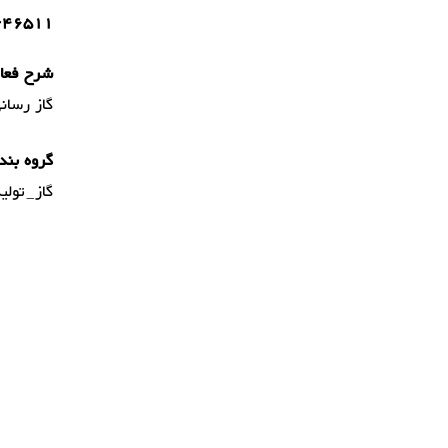
34417-46511قزوین - خیابان نواب ش
شرح فعال
گاز رسان
گروه بند
گاز_تولی