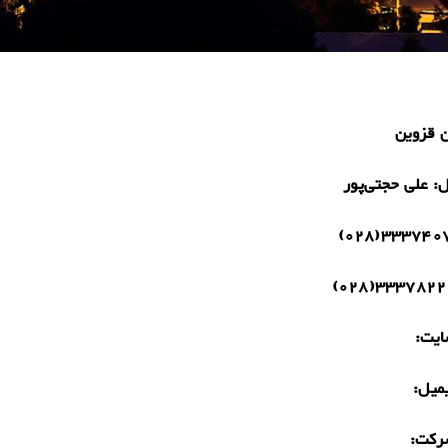
ن قزوین
ل:
علی حجتی‌پور
33374070(0
33378222(02
یت:
میل:
رکت: