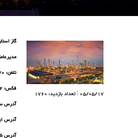
گاز استا
مدیرعام
تلفن:
28)
فکس:
8)
05/05/17
|
تعداد بازدید:
1760
آدرس سا
آدرس ای
آدرس ش