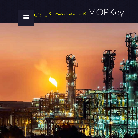
MOPKey
کلید صنعت نفت ، گاز ، پتروشیمی