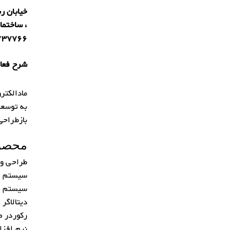
737766
شرح فعال
به توسعه
بازطراحی شد
محصول
طراحی و
سیستم ا
سیستم ه
دیتالاگر
رکوردر ص
نرم افزا