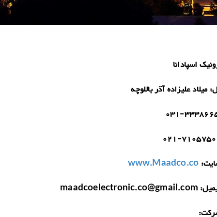
ونیک اسپادانا
ل:
میلاد علیزاده آذر باللوچه
031-333866
021-7105750
یت:
www.Maadco.co
میل:
maadcoelectronic.co@gmail.com
رکت: