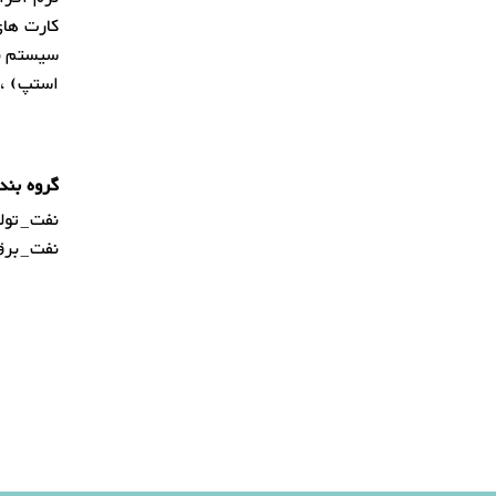
کارت های جم
سیستم نش
استپ) ، 
گروه بند
نفت_تولی
نفت_برق 