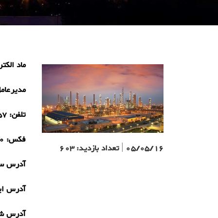
ماد الکتر
مدیرعام
تلفن:
57
فکس:
0
05/05/16
|
تعداد بازدید:
603
آدرس سا
آدرس ای
آدرس ش