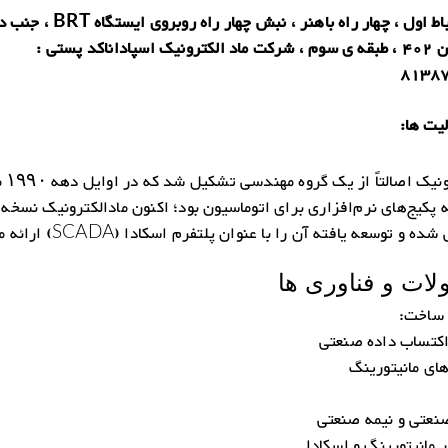
خیابان رباط اول ، چهار راه باهنر ، نبش چها
، ساختمان 402 ، طبقه ی سوم ، شرکت ماد الکترونیک اسپاداناکد پستی :
8138
یت ها:
مادالکترو
 پکیج‌های نرم‌افزاری برای اتوماسیون بود؛ اکنون مادالکترونیک نسخه
ه و توسعه یافته آن را با عنوان پلتفرم اسکادا (SCADA) ارائه می‌دهد.
ات و فناوری ها
 ساخت:
کتساب داده صنعتی
ای مانیتورینگ
نعتی و نیمه صنعتی
ر مانیتورینگ و اسکادا