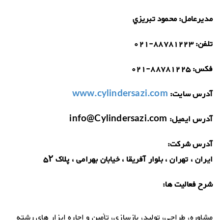
مدیرعامل:
محمود تبريزي
تلفن:
021-88781223
فکس:
021-88781225
آدرس سایت:
www.cylindersazi.com
آدرس ایمیل:
info@Cylindersazi.com
آدرس شرکت:
ایران ، تهران ، بلوار آفریقا ، خیابان بهرامی ، پلاک ۵۲
شرح فعالیت ها:
مشاوره، طراحی، تولید، بازسازی، تأمین و اجاره ابزار های رشته