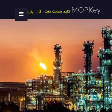
MOPKey
کلید صنعت نفت ، گاز ، پتروشیمی