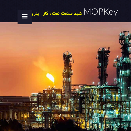
MOPKey
کلید صنعت نفت ، گاز ، پتروشیمی