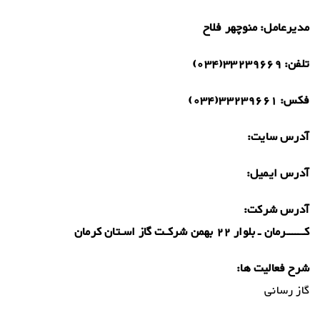
مدیرعامل:
منوچهر فلاح
تلفن:
33239669(034)
فکس:
33239661(034)
آدرس سایت:
آدرس ایمیل:
آدرس شرکت:
کــــــرمان ـ بلوار 22 بهمن شرکـت گاز اسـتان کرمان
شرح فعالیت ها:
گاز رسانی