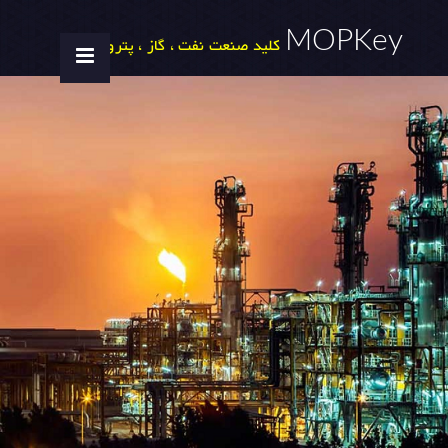
MOPKey
کلید صنعت نفت ، گاز ، پتروشیمی