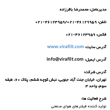
مدیرعامل:
محمدرضا باقرزاده
تلفن:
021-46123959/021-46129959
فکس:
021-46123959
آدرس سایت:
www.virafilt.com
آدرس ایمیل:
info@virafilt.com
آدرس شرکت:
تهران، خیابان جنت آباد جنوبی، نبش کوچه ششم، پلاک 60، طبقه
سوم، واحد 3
شرح فعالیت ها:
تولید کننده فیلترهای هوای صنعتی