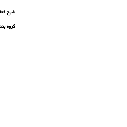
شرح فعال
گروه بند