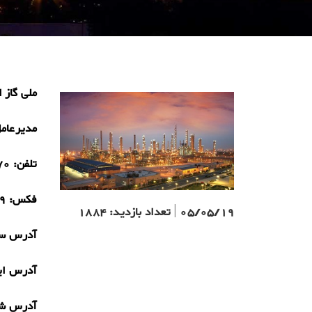
ملی گاز ا
مدیرعام
تلفن:
21)
فکس:
1)
05/05/19
|
تعداد بازدید:
1884
آدرس سا
آدرس ای
آدرس ش