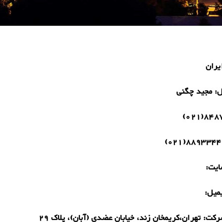
یران
ل:
مجید چگنی
84870(0
88933449(02
یت:
میل:
رکت:
تهران،کریمخان زند، خیابان عضدی (آبان)، پلاک 29