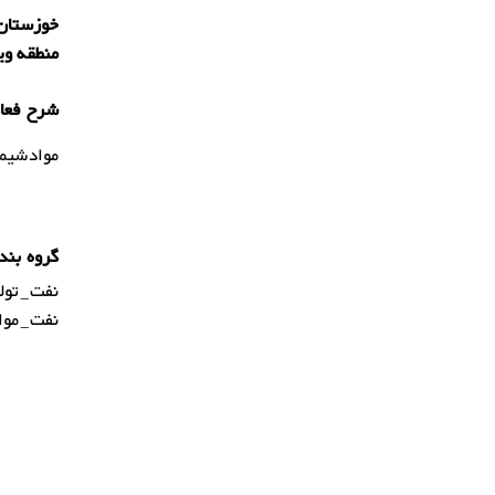
خوزستان-
منطقه ویژه پ
شرح فعال
موادشیمی
گروه بند
نفت_تولی
نفت_مواد