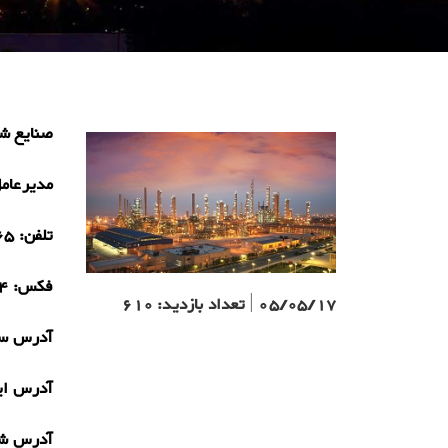
صنایع شی
مدیرعام
تلفن:
65
فکس:
4
05/05/17
|
تعداد بازدید:
610
آدرس سا
آدرس ای
آدرس ش