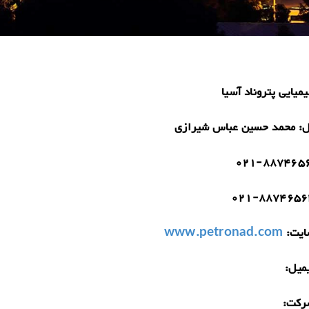
میایی پتروناد آسیا
ل:
محمد حسین عباس شیرازی
021-887465
021-8874656
یت:
www.petronad.com
میل:
رکت: